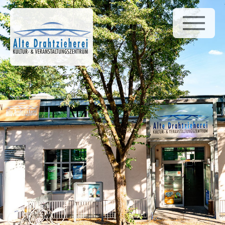
Home
News
Galerie
Venue Infos
Veranstaltungen
Gusto
Bürgerstiftung