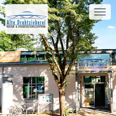
Home
News
Galerie
Venue Infos
Veranstaltungen
Gusto
Bürgerstiftung