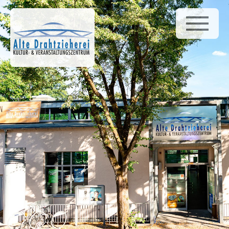
Home
News
Galerie
Venue Infos
Veranstaltungen
Gusto
Bürgerstiftung